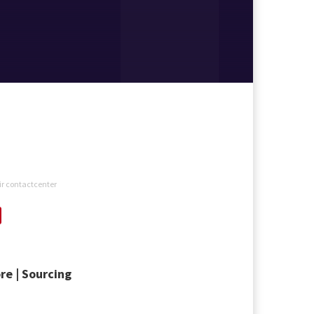
air contactcenter
re | Sourcing