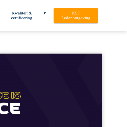
Kwaliteit &
KSF
certificering
Ledenomgeving