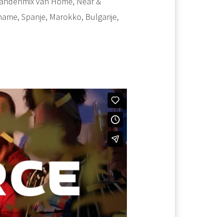
 landenmix van Home, Near &
name, Spanje, Marokko, Bulgarije,