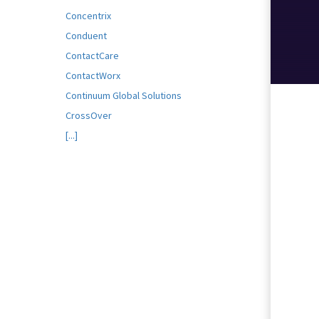
ezoeker.
Concentrix
Conduent
Voorkeuren opslaan
ContactCare
ContactWorx
Continuum Global Solutions
CrossOver
[...]