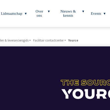
Over
Nieuws &
Lidmaatschap
Events
ons
kennis
en & leveranciersgids
Facilitair contactcenter
Yource