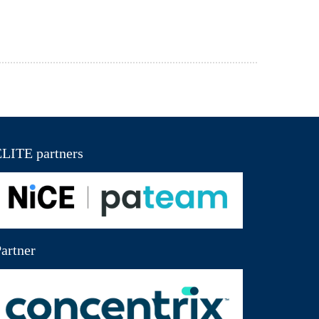
LITE partners
artner