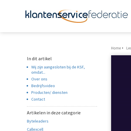
m anoniem
nformatie te
erzamelen over
et gedrag van een
ezoeker op de
ebsite.
Home
Led
arketing
In dit artikel
arketingcookies
Wij zijn aangesloten bij de KSF,
orden gebruikt
omdat...
m bezoekers te
Over ons
olgen op de
Bedrijfsvideo
ebsite. Hierdoor
Producten/ diensten
unnen website-
Contact
igenaren relevante
dvertenties tonen
Artikelen in deze categorie
ebaseerd op het
Byteleaders
edrag van deze
Callexcell