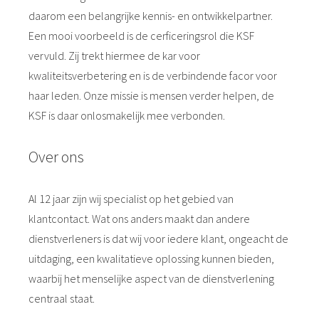
 op de
daarom een belangrijke kennis- en ontwikkelpartner.
e. Hierdoor
Een mooi voorbeeld is de cerficeringsrol die KSF
 website-
vervuld. Zij trekt hiermee de kar voor
ren
kwaliteitsverbetering en is de verbindende facor voor
nte
haar leden. Onze missie is mensen verder helpen, de
enties
KSF is daar onlosmakelijk mee verbonden.
gebaseerd
 gedrag van
ezoeker.
Over ons
uren
Al 12 jaar zijn wij specialist op het gebied van
klantcontact. Wat ons anders maakt dan andere
dienstverleners is dat wij voor iedere klant, ongeacht de
uitdaging, een kwalitatieve oplossing kunnen bieden,
waarbij het menselijke aspect van de dienstverlening
centraal staat.