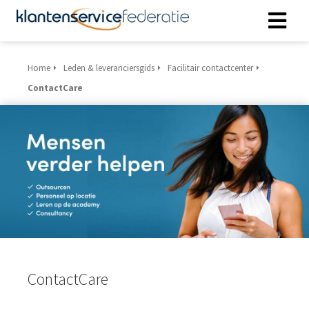
Home
Leden & leveranciersgids
Facilitair contactcenter
ngen
ContactCare
 policy
oneel
onele
s zijn
kelijk om
bsite te
ken. Ze
 gebruikt
ContactCare
asisfuncties
der deze