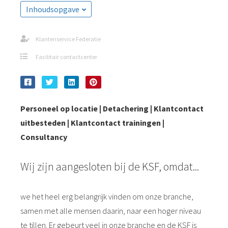
s kan de
Inhoudsopgave
e niet
oneren.
Klantenservice Federatie
ieken
Facilitair contactcenter
ische
s worden
kt om
em
Personeel op locatie | Detachering | Klantcontact
tie te
uitbesteden | Klantcontact trainingen |
elen over
Consultancy
drag van
zoeker op
Wij zijn aangesloten bij de KSF, omdat...
site.
ing
we het heel erg belangrijk vinden om onze branche,
ingcookies
samen met alle mensen daarin, naar een hoger niveau
 gebruikt
te tillen. Er gebeurt veel in onze branche en de KSF is
oekers te