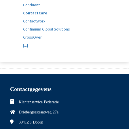
Conduent
ContactCare
ContactWorx
Continuum Global Solutions
CrossOver
[...]
Contactgegevens
Klantenservice Federatie
Driebergsestraatweg 27a
3941ZS
Doorn