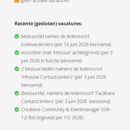
geen actuele vacatures
s kan de
e niet
oneren.
Recente (gesloten) vacatures:
ieken
bestuurslid namen de ledensoort
ische
toeleveranciers (per 10 juni 2026 benoemd)
s worden
kt om
voorzitter (met 'inhouse' achtergrond) (per 3
em
juni 2026 in functie benoemd)
tie te
2 bestuursleden namens de ledensoort
elen over
'Inhouse Contactcenters' (per 3 juni 2026
drag van
benoemd)
zoeker op
Bestuurslid namens de ledensoort 'Facilitaire
site.
Contactcenters' (per 3 juni 2026 benoemd)
ing
Creatieve Community & Eventmanager (0,8–
ingcookies
1,0 fte) (ingevuld per 1/2 3026)
 gebruikt
oekers te