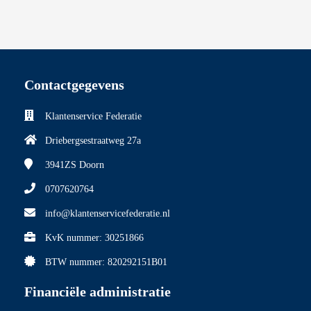
 op de
e. Hierdoor
 website-
ren
nte
Contactgegevens
enties
gebaseerd
Klantenservice Federatie
 gedrag van
Driebergsestraatweg 27a
ezoeker.
3941ZS
Doorn
0707620764
uren
info@klantenservicefederatie.nl
KvK nummer: 30251866
BTW nummer: 820292151B01
Financiële administratie