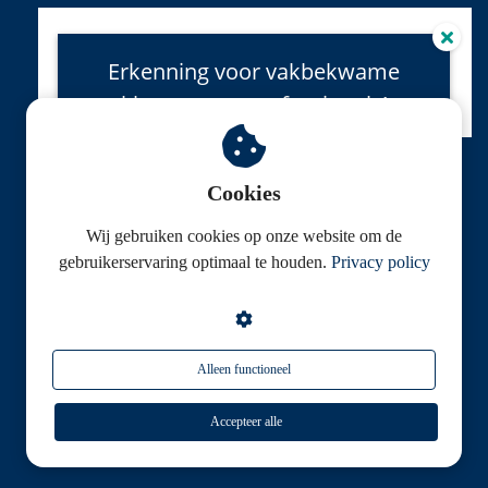
Erkenning voor vakbekwame
klantcontactprofessionals!
Het vernieuwde
KSF Branchecertificaat
is live!
Medewerkers kunnen nu gecertificeerd worden
Cookies
via een examen of via een geaccrediteerde
Wij gebruiken cookies op onze website om de
opleiding.
© Klantenservice Federatie
gebruikerservaring optimaal te houden.
Privacy policy
Alleen functioneel
naar ksfbranchecertificaat.nl
Accepteer alle