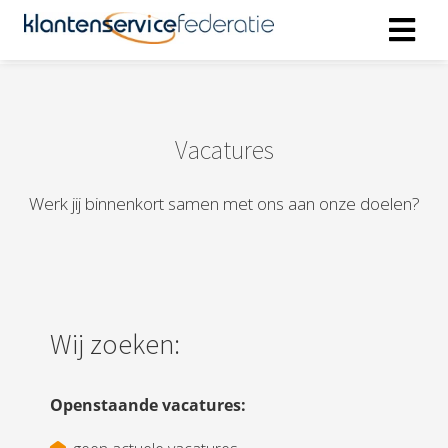
ngen
 policy
Vacatures
Werk jij binnenkort samen met ons aan onze doelen?
oneel
onele
s zijn
kelijk om
Wij zoeken:
bsite te
ken. Ze
 gebruikt
Openstaande vacatures:
asisfuncties
der deze