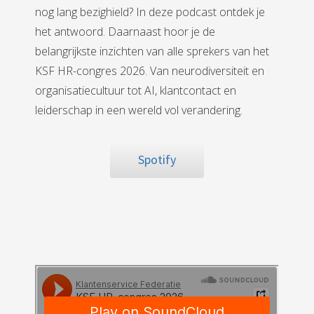
s kan de
nog lang bezighield? In deze podcast ontdek je
e niet
het antwoord. Daarnaast hoor je de
oneren.
belangrijkste inzichten van alle sprekers van het
ieken
KSF HR-congres 2026. Van neurodiversiteit en
organisatiecultuur tot AI, klantcontact en
ische
s worden
leiderschap in een wereld vol verandering.
kt om
em
Spotify
tie te
elen over
drag van
zoeker op
site.
ing
ingcookies
 gebruikt
oekers te