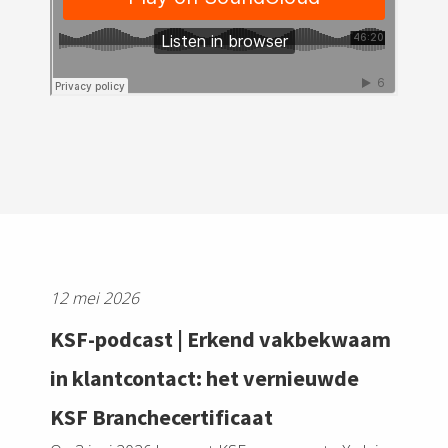
 op de
e. Hierdoor
 website-
ren
nte
enties
gebaseerd
 gedrag van
ezoeker.
uren
12 mei 2026
KSF-podcast | Erkend vakbekwaam
in klantcontact: het vernieuwde
KSF Branchecertificaat