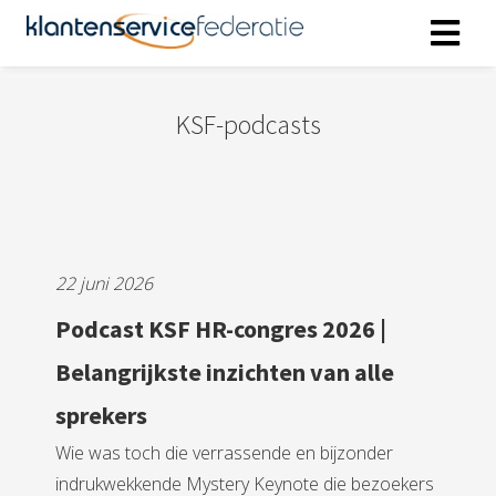
KSF-podcasts
ngen
 policy
oneel
22 juni 2026
onele
s zijn
Podcast KSF HR-congres 2026 |
kelijk om
Belangrijkste inzichten van alle
bsite te
ken. Ze
sprekers
 gebruikt
Wie was toch die verrassende en bijzonder
asisfuncties
der deze
indrukwekkende Mystery Keynote die bezoekers