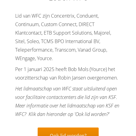
 op de
e. Hierdoor
Lid van WFC zijn Concentrix, Conduent,
 website-
Continuum, Custom Connect, DIRECT
ren
Klantcontact, ETB Support Solutions, Majorel,
nte
Sitel, Soleo, TCMS BPO International BV,
enties
Teleperformance, Transcom, Vanad Group,
gebaseerd
 gedrag van
WEngage, Yource.
ezoeker.
Per 1 januari 2025 heeft Bob Mols (Yource) het
voorzitterschap van Robin Jansen overgenomen.
uren
Het lidmaatschap van WFC staat uitsluitend open
voor facilitaire contactcenters die lid zijn van KSF.
Meer informatie over het lidmaatschap van KSF en
WFC? Klik dan hieronder op 'Ook lid worden?'
Ook lid worden?