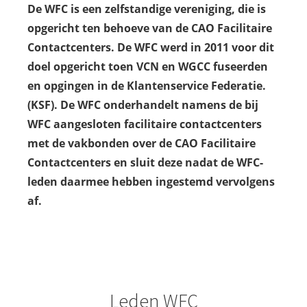
s kan de
De WFC is een zelfstandige vereniging, die is
e niet
opgericht ten behoeve van de CAO Facilitaire
oneren.
Contactcenters. De WFC werd in 2011 voor dit
doel opgericht toen VCN en WGCC fuseerden
ieken
en opgingen in de Klantenservice Federatie.
ische
(KSF). De WFC onderhandelt namens de bij
s worden
kt om
WFC aangesloten facilitaire contactcenters
em
met de vakbonden over de CAO Facilitaire
tie te
Contactcenters en sluit deze nadat de WFC-
elen over
leden daarmee hebben ingestemd vervolgens
drag van
af.
zoeker op
site.
ing
ingcookies
 gebruikt
Leden WFC
oekers te