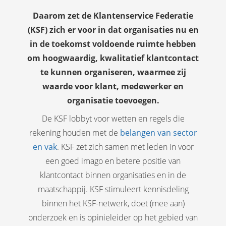
 op de
Daarom zet de Klantenservice Federatie
e. Hierdoor
(KSF) zich er voor in dat organisaties nu en
 website-
in de toekomst voldoende ruimte hebben
ren
om hoogwaardig, kwalitatief klantcontact
nte
enties
te kunnen organiseren, waarmee zij
gebaseerd
waarde voor klant, medewerker en
 gedrag van
organisatie toevoegen.
ezoeker.
De KSF lobbyt voor wetten en regels die
rekening houden met de
belangen van sector
uren
en vak
. KSF zet zich samen met leden in voor
een goed imago en betere positie van
klantcontact binnen organisaties en in de
maatschappij. KSF stimuleert kennisdeling
binnen het KSF-netwerk, doet (mee aan)
onderzoek en is opinieleider op het gebied van