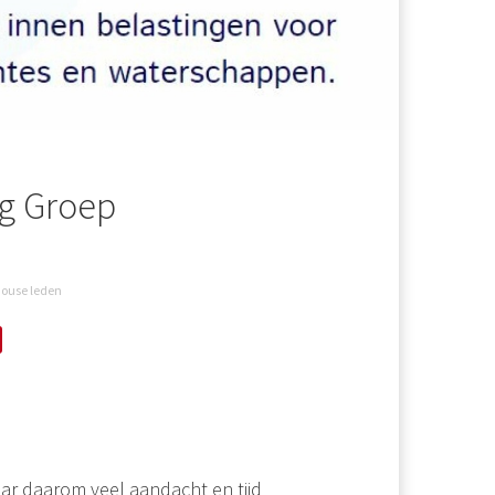
ng Groep
house leden
aar daarom veel aandacht en tijd