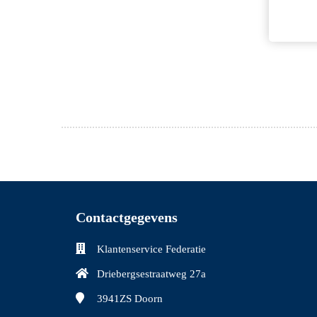
Contactgegevens
Klantenservice Federatie
Driebergsestraatweg 27a
3941ZS
Doorn