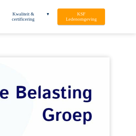
Kwaliteit &
KSF
certificering
Ledenomgeving