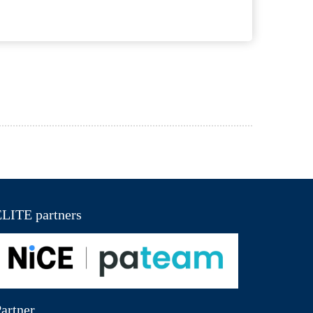
LITE partners
artner