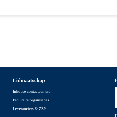
Lidmaatschap
E
Inhouse contactcenters
Facilitaire organisaties
Leveranciers & ZZP
P