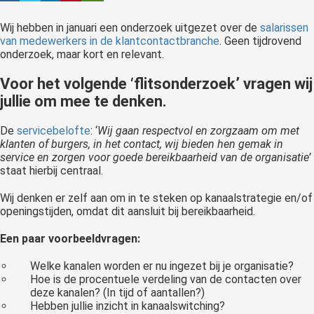
 op de
Wij hebben in januari een onderzoek uitgezet over de
salarissen
e. Hierdoor
van medewerkers in de klantcontactbranche
. Geen tijdrovend
 website-
onderzoek, maar kort en relevant.
ren
nte
Voor het volgende ‘flitsonderzoek’ vragen wij
enties
jullie om mee te denken.
gebaseerd
 gedrag van
De
servicebelofte
: ‘
Wij gaan respectvol en zorgzaam om met
klanten of burgers, in het contact, wij bieden hen gemak in
ezoeker.
service en zorgen voor goede bereikbaarheid van de organisatie’
staat hierbij centraal.
uren
Wij denken er zelf aan om in te steken op kanaalstrategie en/of
openingstijden, omdat dit aansluit bij bereikbaarheid.
Een paar voorbeeldvragen:
Welke kanalen worden er nu ingezet bij je organisatie?
Hoe is de procentuele verdeling van de contacten over
deze kanalen? (In tijd of aantallen?)
Hebben jullie inzicht in kanaalswitching?