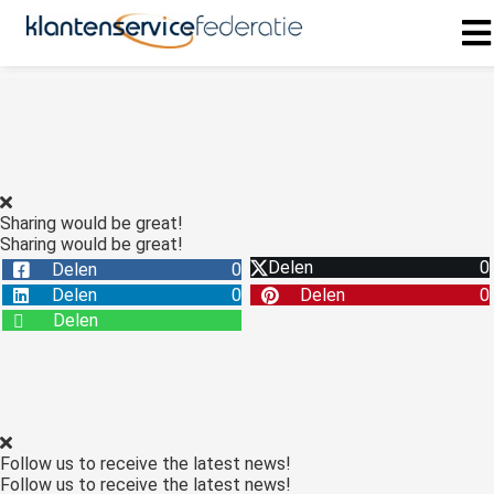
ngen
 policy
Sharing would be great!
Sharing would be great!
oneel
Delen
0
Delen
0
onele
Delen
0
Delen
0
s zijn
Delen
kelijk om
bsite te
ken. Ze
 gebruikt
asisfuncties
Follow us to receive the latest news!
der deze
Follow us to receive the latest news!