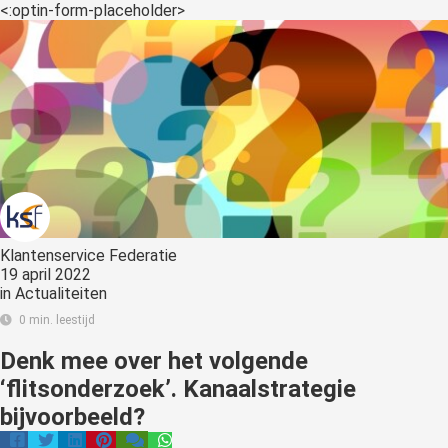
s kan de
<:optin-form-placeholder>
e niet
oneren.
ieken
ische
s worden
kt om
em
tie te
elen over
Klantenservice Federatie
drag van
19 april 2022
in
Actualiteiten
zoeker op
site.
0 min. leestijd
Denk mee over het volgende
ing
‘flitsonderzoek’. Kanaalstrategie
ingcookies
bijvoorbeeld?
 gebruikt
oekers te