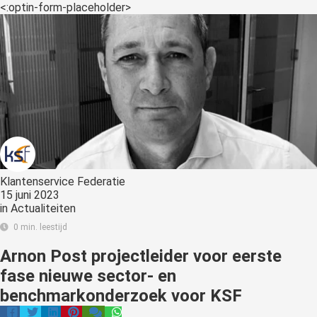
s kan de
<:optin-form-placeholder>
e niet
oneren.
ieken
ische
s worden
kt om
em
tie te
elen over
Klantenservice Federatie
drag van
15 juni 2023
in
Actualiteiten
zoeker op
site.
0 min. leestijd
Arnon Post projectleider voor eerste
ing
fase nieuwe sector- en
ingcookies
benchmarkonderzoek voor KSF
 gebruikt
oekers te