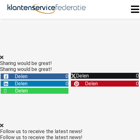
ngen
 policy
Sharing would be great!
Sharing would be great!
oneel
Delen
0
Delen
0
onele
Delen
0
Delen
0
s zijn
Delen
kelijk om
bsite te
ken. Ze
 gebruikt
asisfuncties
Follow us to receive the latest news!
der deze
Follow us to receive the latest news!