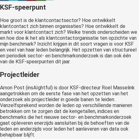
 op de
KSF-speerpunt
e. Hierdoor
Hoe groot is de klantcontactsector? Hoe ontwikkelt
 website-
klantcontact zich binnen organisaties? Hoe ontwikkelt de
ren
markt voor klantcontact zich? Welke trends onderscheiden we
nte
en hoe doe ik het als klantcontactorganisatie ten opzichte van
enties
mijn benchmark? Inzicht krijgen in dit soort vragen is voor KSF
en veel van haar leden belangrijk. Het opzetten van structureel
gebaseerd
en periodiek sector- en benchmarkonderzoek is dan ook één
 gedrag van
van de KSF-speerpunten dit jaar.
ezoeker.
Projectleider
uren
Arnon Post (insAIghtful) is door KSF-directeur Roel Masselink
aangetrokken om de eerste fase van het opzetten van het
onderzoek als projectleider in goede banen te leiden.
Vanzelfsprekend worden de leden op verschillende manieren
betrokken om te zorgen dat de kengetallen, indices en
benchmarks die het nieuwe sector- en benchmarkonderzoek
gaat opleveren enerzijds aansluiten bij de behoeften van de
leden en anderzijds voor leden het aanleveren van data ook
behapbaar blijft.