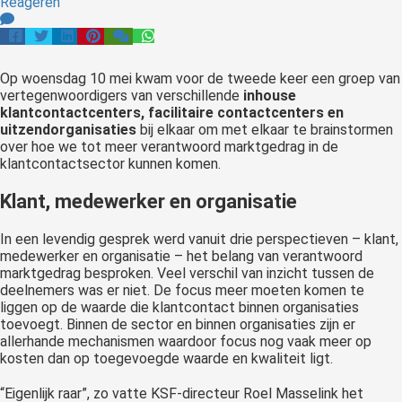
Reageren
 op de
e. Hierdoor
 website-
Op woensdag 10 mei kwam voor de tweede keer een groep van
ren
vertegenwoordigers van verschillende
inhouse
nte
klantcontactcenters, facilitaire contactcenters en
enties
uitzendorganisaties
bij elkaar om met elkaar te brainstormen
gebaseerd
over hoe we tot meer verantwoord marktgedrag in de
klantcontactsector kunnen komen.
 gedrag van
ezoeker.
Klant, medewerker en organisatie
In een levendig gesprek werd vanuit drie perspectieven – klant,
uren
medewerker en organisatie – het belang van verantwoord
marktgedrag besproken. Veel verschil van inzicht tussen de
deelnemers was er niet. De focus meer moeten komen te
liggen op de waarde die klantcontact binnen organisaties
toevoegt. Binnen de sector en binnen organisaties zijn er
allerhande mechanismen waardoor focus nog vaak meer op
kosten dan op toegevoegde waarde en kwaliteit ligt.
“Eigenlijk raar”, zo vatte KSF-directeur Roel Masselink het