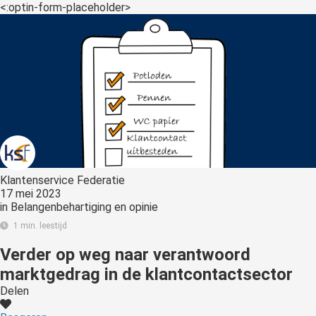
s kan de
<:optin-form-placeholder>
e niet
oneren.
ieken
ische
s worden
kt om
em
tie te
elen over
Klantenservice Federatie
drag van
17 mei 2023
in
Belangenbehartiging en opinie
zoeker op
site.
1 min. leestijd
Verder op weg naar verantwoord
ing
marktgedrag in de klantcontactsector
ingcookies
Delen
 gebruikt
oekers te