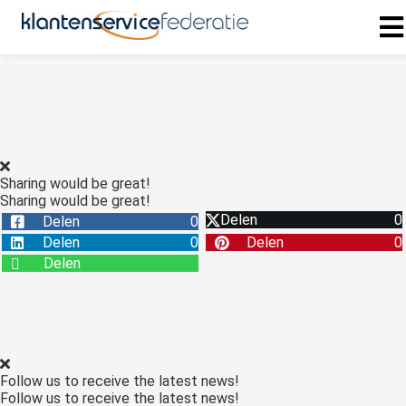
ngen
 policy
Sharing would be great!
Sharing would be great!
oneel
Delen
0
Delen
0
onele
Delen
0
Delen
0
s zijn
Delen
kelijk om
bsite te
ken. Ze
 gebruikt
asisfuncties
Follow us to receive the latest news!
der deze
Follow us to receive the latest news!