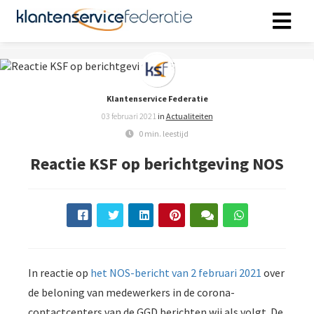
ngen
 policy
Klantenservice Federatie
03 februari 2021
in
Actualiteiten
0 min. leestijd
Reactie KSF op berichtgeving NOS
oneel
onele
s zijn
kelijk om
bsite te
ken. Ze
 gebruikt
In reactie op
het NOS-bericht van 2 februari 2021
over
asisfuncties
de beloning van medewerkers in de corona-
der deze
contactcenters van de GGD berichten wij als volgt. De