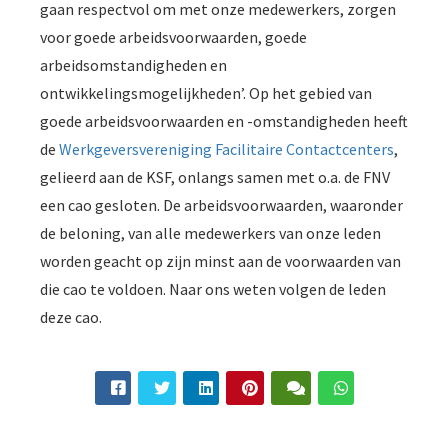
gaan respectvol om met onze medewerkers, zorgen
 op de
voor goede arbeidsvoorwaarden, goede
e. Hierdoor
arbeidsomstandigheden en
 website-
ren
ontwikkelingsmogelijkheden’. Op het gebied van
nte
goede arbeidsvoorwaarden en -omstandigheden heeft
enties
de
Werkgeversvereniging Facilitaire Contactcenters
,
gebaseerd
gelieerd aan de KSF, onlangs samen met o.a. de FNV
 gedrag van
een cao gesloten. De arbeidsvoorwaarden, waaronder
ezoeker.
de beloning, van alle medewerkers van onze leden
worden geacht op zijn minst aan de voorwaarden van
uren
die cao te voldoen. Naar ons weten volgen de leden
deze cao.