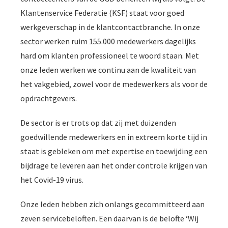
s kan de
Klantenservice Federatie (KSF) staat voor goed
e niet
werkgeverschap in de klantcontactbranche. In onze
oneren.
sector werken ruim 155.000 medewerkers dagelijks
ieken
hard om klanten professioneel te woord staan. Met
ische
onze leden werken we continu aan de kwaliteit van
s worden
het vakgebied, zowel voor de medewerkers als voor de
kt om
opdrachtgevers.
em
tie te
De sector is er trots op dat zij met duizenden
elen over
goedwillende medewerkers en in extreem korte tijd in
drag van
staat is gebleken om met expertise en toewijding een
zoeker op
site.
bijdrage te leveren aan het onder controle krijgen van
het Covid-19 virus.
ing
ingcookies
Onze leden hebben zich onlangs gecommitteerd aan
 gebruikt
zeven servicebeloften. Een daarvan is de belofte ‘Wij
oekers te