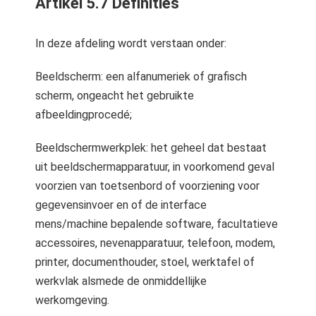
Artikel 5.7 Definities
s kan de
e niet
oneren.
In deze afdeling wordt verstaan onder:
ieken
Beeldscherm: een alfanumeriek of grafisch
ische
scherm, ongeacht het gebruikte
s worden
afbeeldingprocedé;
kt om
em
Beeldschermwerkplek: het geheel dat bestaat
tie te
uit beeldschermapparatuur, in voorkomend geval
elen over
voorzien van toetsenbord of voorziening voor
drag van
gegevensinvoer en of de interface
zoeker op
mens/machine bepalende software, facultatieve
site.
accessoires, nevenapparatuur, telefoon, modem,
ing
printer, documenthouder, stoel, werktafel of
ingcookies
werkvlak alsmede de onmiddellijke
 gebruikt
werkomgeving.
oekers te