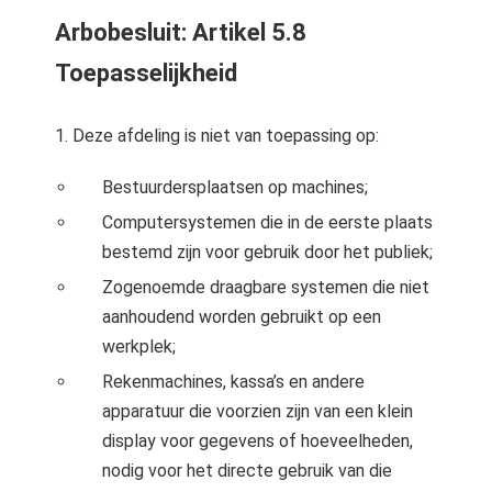
 op de
Arbobesluit: Artikel 5.8
e. Hierdoor
Toepasselijkheid
 website-
ren
nte
1. Deze afdeling is niet van toepassing op:
enties
gebaseerd
Bestuurdersplaatsen op machines;
 gedrag van
Computersystemen die in de eerste plaats
ezoeker.
bestemd zijn voor gebruik door het publiek;
Zogenoemde draagbare systemen die niet
uren
aanhoudend worden gebruikt op een
werkplek;
Rekenmachines, kassa’s en andere
apparatuur die voorzien zijn van een klein
display voor gegevens of hoeveelheden,
nodig voor het directe gebruik van die