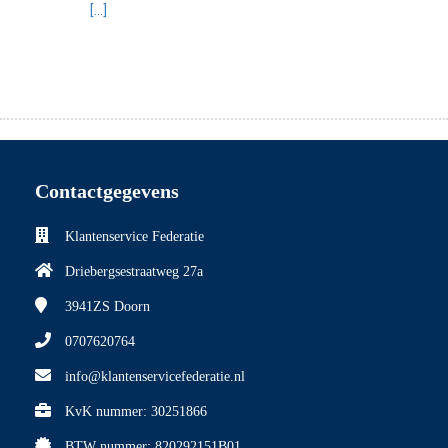
[...]
Contactgegevens
Klantenservice Federatie
Driebergsestraatweg 27a
3941ZS
Doorn
0707620764
info@klantenservicefederatie.nl
KvK nummer: 30251866
BTW nummer: 820292151B01