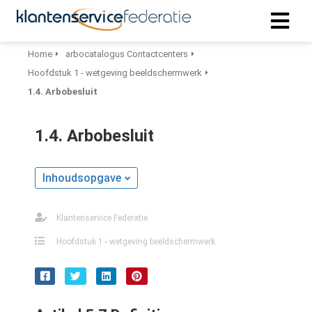
Home
arbocatalogus Contactcenters
Hoofdstuk 1 - wetgeving beeldschermwerk
ngen
1.4. Arbobesluit
 policy
1.4. Arbobesluit
oneel
Inhoudsopgave
onele
s zijn
kelijk om
Klantenservice Federatie
bsite te
Hoofdstuk 1 - wetgeving beeldschermwerk
ken. Ze
 gebruikt
asisfuncties
der deze