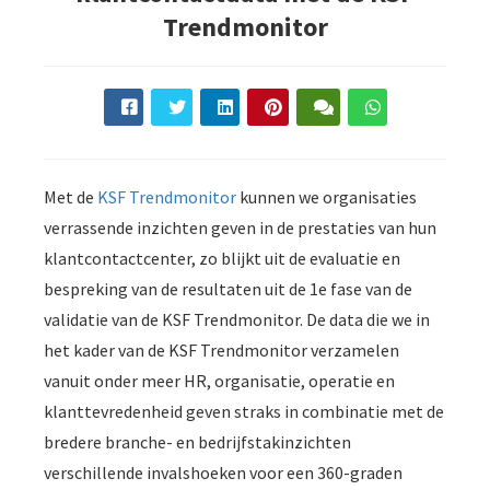
s kan de
Trendmonitor
e niet
oneren.
ieken
ische
s worden
kt om
Met de
KSF Trendmonitor
kunnen we organisaties
em
verrassende inzichten geven in de prestaties van hun
tie te
klantcontactcenter, zo blijkt uit de evaluatie en
elen over
bespreking van de resultaten uit de 1e fase van de
drag van
validatie van de KSF Trendmonitor. De data die we in
zoeker op
het kader van de KSF Trendmonitor verzamelen
site.
vanuit onder meer HR, organisatie, operatie en
ing
klanttevredenheid geven straks in combinatie met de
ingcookies
bredere branche- en bedrijfstakinzichten
 gebruikt
verschillende invalshoeken voor een 360-graden
oekers te