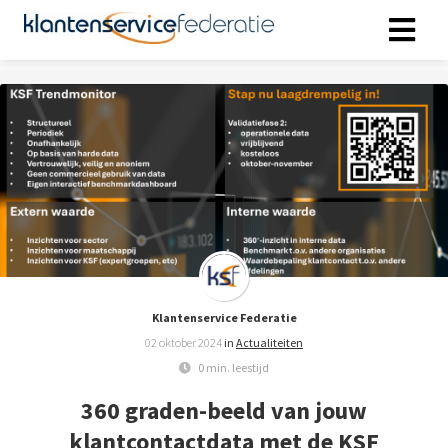
ngen
 policy
oneel
onele
s zijn
kelijk om
Klantenservice Federatie
bsite te
02 oktober 2024
in
Actualiteiten
ken. Ze
0 min. leestijd
 gebruikt
360 graden-beeld van jouw
asisfuncties
der deze
klantcontactdata met de KSF