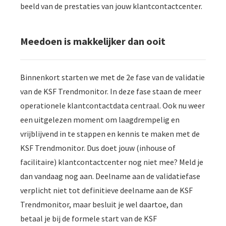
beeld van de prestaties van jouw klantcontactcenter.
 op de
e. Hierdoor
 website-
Meedoen is makkelijker dan ooit
ren
nte
enties
Binnenkort starten we met de 2e fase van de validatie
gebaseerd
van de KSF Trendmonitor. In deze fase staan de meer
 gedrag van
operationele klantcontactdata centraal. Ook nu weer
ezoeker.
een uitgelezen moment om laagdrempelig en
vrijblijvend in te stappen en kennis te maken met de
uren
KSF Trendmonitor. Dus doet jouw (inhouse of
facilitaire) klantcontactcenter nog niet mee? Meld je
dan vandaag nog aan. Deelname aan de validatiefase
verplicht niet tot definitieve deelname aan de KSF
Trendmonitor, maar besluit je wel daartoe, dan
betaal je bij de formele start van de KSF