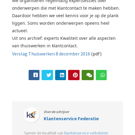
We organiseren regelmatig expertsessies over
s kan de
onderwerpen die met klantcontact te maken hebben.
e niet
Daardoor hebben we veel kennis voor je op de plank
oneren.
liggen. Soms worden onderwerpen opeens heel
ieken
actueel.
Uit ons archief: experts Kwaliteit over alle aspecten
ische
van thuiswerken in klantcontact.
s worden
Verslag Thuiswerken 8 december 2016
(pdf)
kt om
em
tie te
elen over
drag van
zoeker op
site.
ing
Over de schrijver
Klantenservice Federatie
ingcookies
 gebruikt
Samen de kwaliteit van
klantenservice verbeteren
oekers te