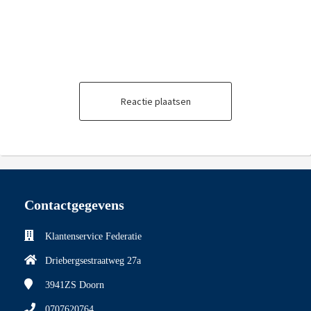
Reactie plaatsen
Contactgegevens
Klantenservice Federatie
Driebergsestraatweg 27a
3941ZS
Doorn
0707620764