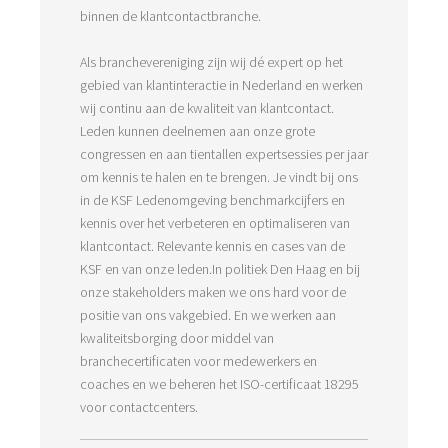
binnen de klantcontactbranche.
 op de
e. Hierdoor
Als branchevereniging zijn wij dé expert op het
 website-
gebied van klantinteractie in Nederland en werken
ren
wij continu aan de kwaliteit van klantcontact.
nte
Leden kunnen deelnemen aan onze grote
enties
congressen en aan tientallen expertsessies per jaar
gebaseerd
om kennis te halen en te brengen. Je vindt bij ons
 gedrag van
in de KSF Ledenomgeving benchmarkcijfers en
ezoeker.
kennis over het verbeteren en optimaliseren van
klantcontact. Relevante kennis en cases van de
KSF en van onze leden.In politiek Den Haag en bij
uren
onze stakeholders maken we ons hard voor de
positie van ons vakgebied. En we werken aan
kwaliteitsborging door middel van
branchecertificaten voor medewerkers en
coaches en we beheren het ISO-certificaat 18295
voor contactcenters.