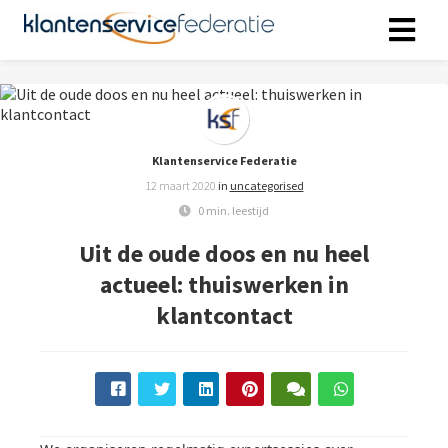
ngen
 policy
Klantenservice Federatie
12 maart 2020
in
uncategorised
0 min. leestijd
oneel
Uit de oude doos en nu heel
onele
actueel: thuiswerken in
s zijn
klantcontact
kelijk om
bsite te
ken. Ze
 gebruikt
asisfuncties
der deze