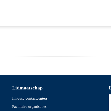
Lidmaatschap
E
Inhouse contactcenters
Facilitaire organisaties