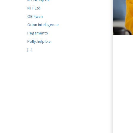
ezoeker.
NTT Ltd.
OBI4wan
Voorkeuren opslaan
Orion Intelligence
Pegamento
Polly.help b.v.
[...]