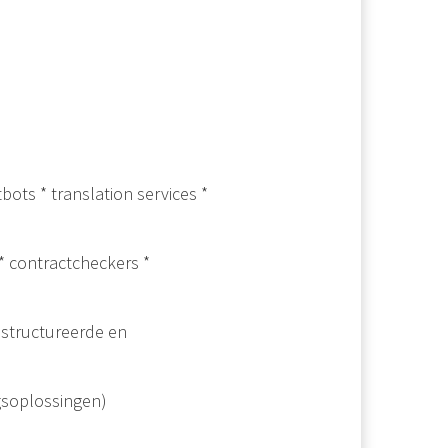
bots * translation services *
* contractcheckers *
estructureerde en
ngsoplossingen)