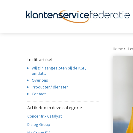
m anoniem
nformatie te
erzamelen over
et gedrag van een
ezoeker op de
ebsite.
Home
Led
arketing
In dit artikel
arketingcookies
Wij zijn aangesloten bij de KSF,
orden gebruikt
omdat...
m bezoekers te
Over ons
olgen op de
Producten/ diensten
ebsite. Hierdoor
Contact
unnen website-
igenaren relevante
Artikelen in deze categorie
dvertenties tonen
Concentrix Catalyst
ebaseerd op het
Dialog Group
edrag van deze
M+ Group BV