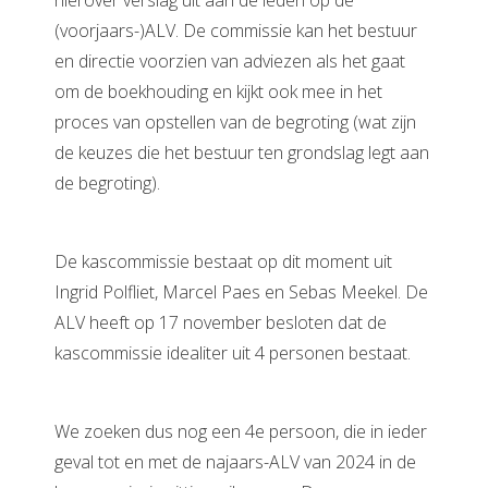
hierover verslag uit aan de leden op de
s kan de
(voorjaars-)ALV. De commissie kan het bestuur
e niet
en directie voorzien van adviezen als het gaat
oneren.
om de boekhouding en kijkt ook mee in het
ieken
proces van opstellen van de begroting (wat zijn
ische
de keuzes die het bestuur ten grondslag legt aan
s worden
de begroting).
kt om
em
tie te
De kascommissie bestaat op dit moment uit
elen over
Ingrid Polfliet, Marcel Paes en Sebas Meekel. De
drag van
ALV heeft op 17 november besloten dat de
zoeker op
site.
kascommissie idealiter uit 4 personen bestaat.
ing
ingcookies
We zoeken dus nog een 4e persoon, die in ieder
 gebruikt
geval tot en met de najaars-ALV van 2024 in de
oekers te