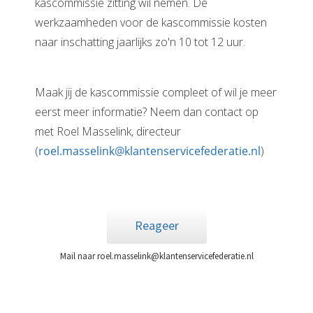
kascommissie zitting wil nemen. De
 op de
werkzaamheden voor de kascommissie kosten
e. Hierdoor
naar inschatting jaarlijks zo'n 10 tot 12 uur.
 website-
ren
nte
Maak jij de kascommissie compleet of wil je meer
enties
eerst meer informatie? Neem dan contact op
gebaseerd
 gedrag van
met Roel Masselink, directeur
ezoeker.
(
roel.masselink@klantenservicefederatie.nl
)
uren
Reageer
Mail naar roel.masselink@klantenservicefederatie.nl