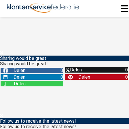
ngen
 policy
Sharing would be great!
Sharing would be great!
oneel
Delen
0
Delen
0
onele
Delen
0
Delen
0
s zijn
Delen
kelijk om
bsite te
ken. Ze
 gebruikt
asisfuncties
Follow us to receive the latest news!
der deze
Follow us to receive the latest news!