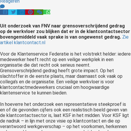
Reageren
 op de
e. Hierdoor
 website-
Uit onderzoek van FNV naar grensoverschrijdend gedrag
ren
op de werkvloer zou blijken dat er in de klantcontactsector
nte
bovengemiddeld vaak sprake is van ongewenst gedrag.
Zie
enties
artikel klantcontact.nl
gebaseerd
Voor de Klantenservice Federatie is het volstrekt helder: iedere
 gedrag van
medewerker heeft recht op een veilige werkplek in een
ezoeker.
organisatie die dat recht ook serieus neemt.
Grensoverschrijdend gedrag heeft grote impact. Op het
slachtoffer in de eerste plaats, maar daarnaast ook vaak op
uren
collega’s en de organisatie. Een veilige werkvloer is voor
klantcontactmedewerkers cruciaal om hoogwaardige
klantenservice te kunnen bieden.
In hoeverre het onderzoek een representatieve steekproef is
en of de gevonden cijfers ook een realistisch beeld geven van
de klantcontactsector is, laat KSF in het midden. Voor KSF ligt
de nadruk – in lijn met onze visie op klantcontact en die op
verantwoord werkgeverschap – op het voorkomen, herkennen