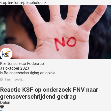
s kan de
<:optin-form-placeholder>
e niet
oneren.
ieken
ische
s worden
kt om
em
tie te
elen over
Klantenservice Federatie
drag van
31 oktober 2023
in
Belangenbehartiging en opinie
zoeker op
site.
1 min. leestijd
Reactie KSF op onderzoek FNV naar
ing
grensoverschrijdend gedrag
ingcookies
Delen
 gebruikt
oekers te