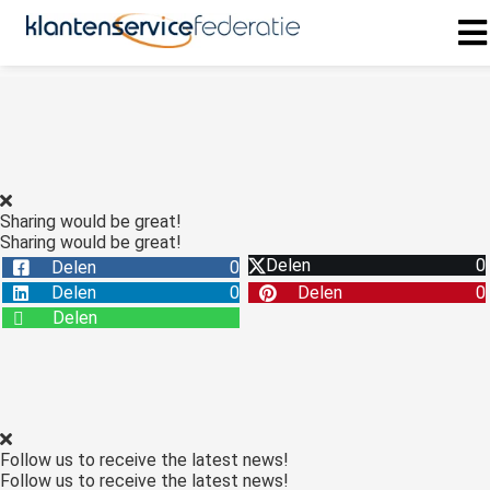
ngen
 policy
Sharing would be great!
Sharing would be great!
oneel
Delen
0
Delen
0
onele
Delen
0
Delen
0
s zijn
Delen
kelijk om
bsite te
ken. Ze
 gebruikt
asisfuncties
Follow us to receive the latest news!
der deze
Follow us to receive the latest news!