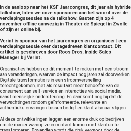
 op de
In de aanloop naar het KSF Jaarcongres, dit jaar als hybride
e. Hierdoor
talkshow, laten we onze sponsoren aan het woord over de
verdiepingssessies na de talkshow. Gasten zijn op 4
 website-
november offline aanwezig in Theater de Spiegel in Zwolle
ren
of zijn er online bij.
nte
enties
Verint is sponsor van het jaarcongres en organiseert een
verdiepingssessie over datagedreven klantcontact. Dit
gebaseerd
artikel is geschreven door Roos Dros, Inside Sales
 gedrag van
Manager bij Verint.
ezoeker.
Organisaties hebben op dit moment te maken met een stroom
aan veranderingen, waarvan de impact nog jaren zal doorwerken.
Digitale transformatie is in een stroomversnelling
uren
terechtgekomen, met als resultaat meer behoefte van de
consument aan self-service en interacties via social media,
náást menselijke ondersteuning. En daar komt nog bij dat de
verwachtingen rondom geïnformeerde, relevante en
authentieke ervaringen tussen bedrijf en klant alsmaar stijgen.
Al deze ontwikkelingen leggen een enorme druk op bedrijven
om de manier waarop ze in contact komen met klanten te
transformeren. Bovendien wordt die druk vergroot door de