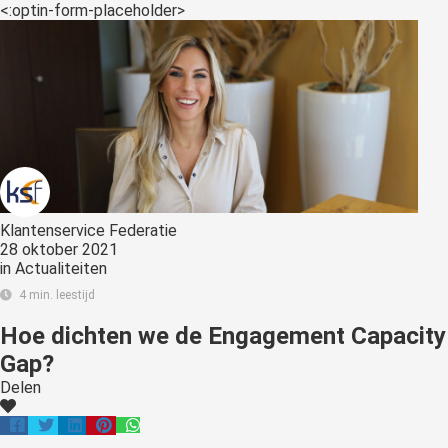
s kan de
<:optin-form-placeholder>
e niet
oneren.
ieken
ische
s worden
kt om
em
tie te
Klantenservice Federatie
28 oktober 2021
elen over
in
Actualiteiten
drag van
4 min. leestijd
zoeker op
site.
Hoe dichten we de Engagement Capacity
Gap?
ing
Delen
ingcookies
 gebruikt
oekers te