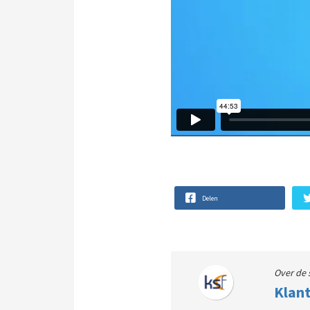
Delen
Over de 
Klant