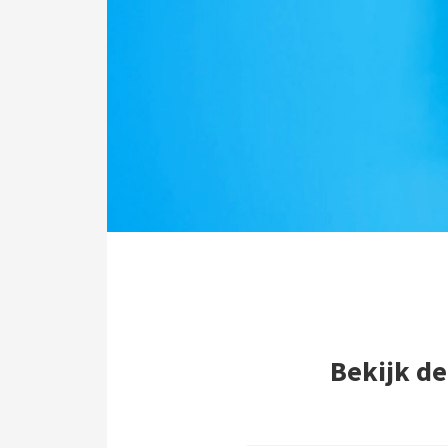
ezoeker.
Voorkeuren opslaan
Bekijk de