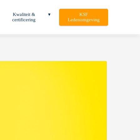
Kwaliteit &
KSF
certificering
Ledenomgeving