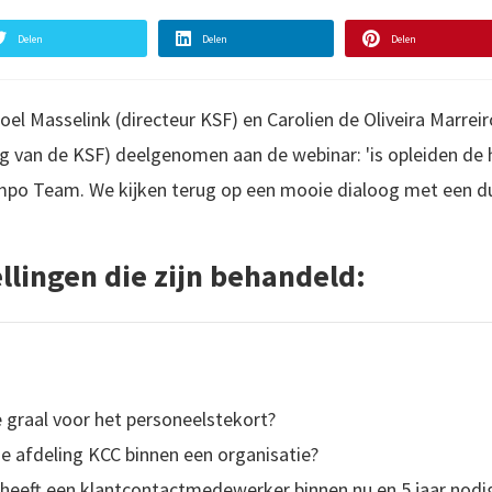
Delen
Delen
Delen
l Masselink (directeur KSF) en Carolien de Oliveira Marrei
ng van de KSF) deelgenomen aan de webinar: 'is opleiden de h
mpo Team. We kijken terug op een mooie dialoog met een du
llingen die zijn behandeld:
ge graal voor het personeelstekort?
de afdeling KCC binnen een organisatie?
heeft een klantcontactmedewerker binnen nu en 5 jaar nodi