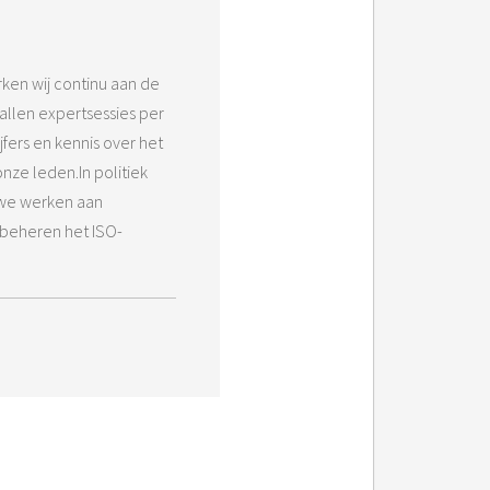
rken wij continu aan de
allen expertsessies per
fers en kennis over het
nze leden.In politiek
 we werken aan
 beheren het ISO-