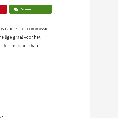
Reageren
ros (voorzitter commissie
eilige graal voor het
idelijke boodschap.
g?