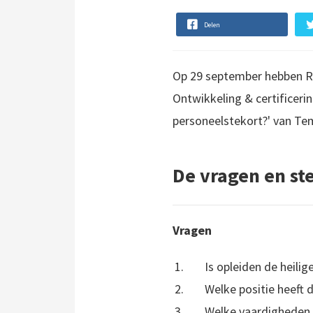
Delen
Op 29 september hebben Roe
Ontwikkeling & certificeri
personeelstekort?' van Te
De vragen en ste
Vragen
Is opleiden de heili
Welke positie heeft 
Welke vaardigheden 