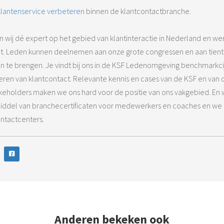
klantenservice verbeteren
binnen de klantcontactbranche.
jn wij dé expert op het gebied van klantinteractie in Nederland en we
act. Leden kunnen deelnemen aan onze grote congressen en aan tient
en te brengen. Je vindt bij ons in de KSF Ledenomgeving benchmarkcij
ren van klantcontact. Relevante kennis en cases van de KSF en van o
akeholders maken we ons hard voor de positie van ons vakgebied. En
middel van branchecertificaten voor medewerkers en coaches en we
ontactcenters.
Anderen bekeken ook