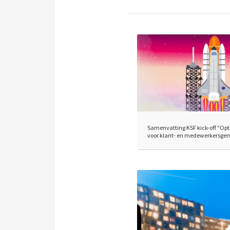
Samenvatting KSF kick-off "Opt
voor klant- en medewerkersge