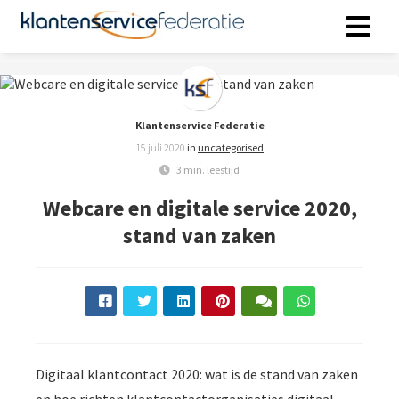
ngen
 policy
Klantenservice Federatie
15 juli 2020
in
uncategorised
3 min. leestijd
Webcare en digitale service 2020,
oneel
stand van zaken
onele
s zijn
kelijk om
bsite te
ken. Ze
 gebruikt
asisfuncties
Digitaal klantcontact 2020: wat is de stand van zaken
der deze