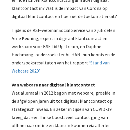
en hoe richten klantcontactorganisaties digitaal
s kan de
klantcontact in? Wat is de impact van Corona op
e niet
digitaal klantcontact en hoe ziet de toekomst er uit?
oneren.
ieken
Tijdens de KSF-webinar Social Service van 2 juli delen
ische
Arne Keuning, expert in digitaal klantcontact en
s worden
werkzaam voor KSF-lid Upstream, en Daphne
kt om
Hachmang, onderzoekster bij HAN, hun kennis en de
em
onderzoeksresultaten van het rapport
‘Stand van
tie te
Webcare 2020’
.
elen over
drag van
Van webcare naar digitaal klantcontact
zoeker op
Wat allemaal in 2012 begon met webcare, groeide in
site.
de afgelopen jaren uit tot digitaal klantcontact op
ing
strategisch niveau. En zeker in tijden van COVID-19
ingcookies
kreeg dat een flinke boost: veel contact ging van
 gebruikt
offline naar online en klanten kwamen via allerlei
oekers te