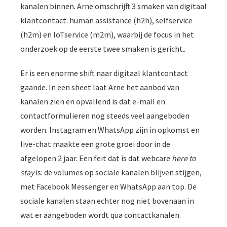
kanalen binnen. Arne omschrijft 3 smaken van digitaal
 op de
klantcontact: human assistance (h2h), selfservice
e. Hierdoor
 website-
(h2m) en IoTservice (m2m), waarbij de focus in het
ren
onderzoek op de eerste twee smaken is gericht.
nte
enties
Er is een enorme shift naar digitaal klantcontact
gebaseerd
gaande. In een sheet laat Arne het aanbod van
 gedrag van
kanalen zien en opvallend is dat e-mail en
ezoeker.
contactformulieren nog steeds veel aangeboden
worden. Instagram en WhatsApp zijn in opkomst en
uren
live-chat maakte een grote groei door in de
afgelopen 2 jaar. Een feit dat is dat webcare
here to
stay
is: de volumes op sociale kanalen blijven stijgen,
met Facebook Messenger en WhatsApp aan top. De
sociale kanalen staan echter nog niet bovenaan in
wat er aangeboden wordt qua contactkanalen.