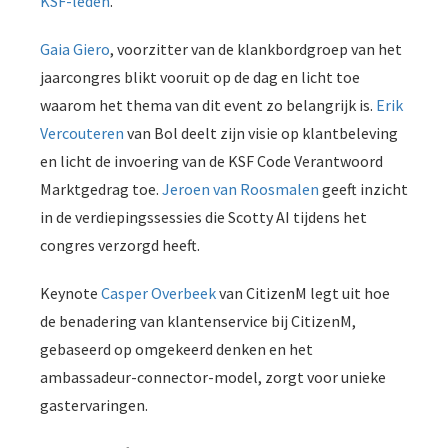
KSF-leden
.
 op de
e. Hierdoor
Gaia Giero
, voorzitter van de klankbordgroep van het
 website-
jaarcongres blikt vooruit op de dag en licht toe
ren
waarom het thema van dit event zo belangrijk is.
Erik
nte
Vercouteren
van Bol deelt zijn visie op klantbeleving
enties
en licht de invoering van de KSF Code Verantwoord
gebaseerd
 gedrag van
Marktgedrag toe.
Jeroen van Roosmalen
geeft inzicht
ezoeker.
in de verdiepingssessies die Scotty AI tijdens het
congres verzorgd heeft.
uren
Keynote
Casper Overbeek
van CitizenM legt uit hoe
de benadering van klantenservice bij CitizenM,
gebaseerd op omgekeerd denken en het
ambassadeur-connector-model, zorgt voor unieke
gastervaringen.