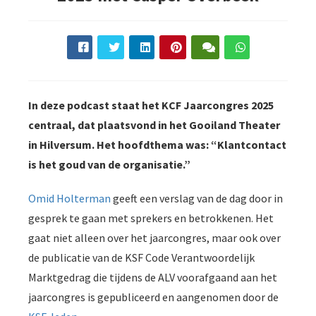
s kan de
e niet
oneren.
ieken
ische
In deze podcast staat het KCF Jaarcongres 2025
s worden
centraal, dat plaatsvond in het Gooiland Theater
kt om
em
in Hilversum. Het hoofdthema was: “Klantcontact
tie te
is het goud van de organisatie.”
elen over
drag van
Omid Holterman
geeft een verslag van de dag door in
zoeker op
gesprek te gaan met sprekers en betrokkenen. Het
site.
gaat niet alleen over het jaarcongres, maar ook over
ing
de publicatie van de KSF Code Verantwoordelijk
Marktgedrag die tijdens de ALV voorafgaand aan het
ingcookies
 gebruikt
jaarcongres is gepubliceerd en aangenomen door de
oekers te