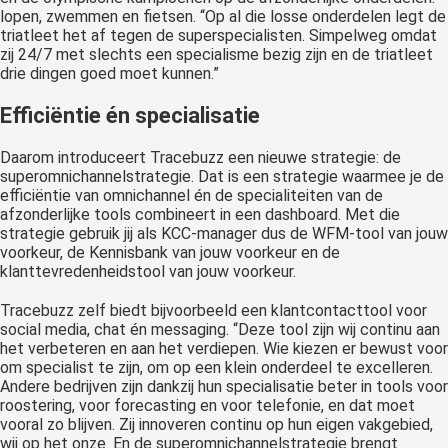
lopen, zwemmen en fietsen. “Op al die losse onderdelen legt de
triatleet het af tegen de superspecialisten. Simpelweg omdat
zij 24/7 met slechts een specialisme bezig zijn en de triatleet
drie dingen goed moet kunnen.”
Efficiëntie én specialisatie
Daarom introduceert Tracebuzz een nieuwe strategie: de
superomnichannelstrategie. Dat is een strategie waarmee je de
efficiëntie van omnichannel én de specialiteiten van de
afzonderlijke tools combineert in een dashboard. Met die
strategie gebruik jij als KCC-manager dus de WFM-tool van jouw
voorkeur, de Kennisbank van jouw voorkeur en de
klanttevredenheidstool van jouw voorkeur.
Tracebuzz zelf biedt bijvoorbeeld een klantcontacttool voor
social media, chat én messaging. “Deze tool zijn wij continu aan
het verbeteren en aan het verdiepen. Wie kiezen er bewust voor
om specialist te zijn, om op een klein onderdeel te excelleren.
Andere bedrijven zijn dankzij hun specialisatie beter in tools voor
roostering, voor forecasting en voor telefonie, en dat moet
vooral zo blijven. Zij innoveren continu op hun eigen vakgebied,
wij op het onze. En de superomnichannelstrategie brengt