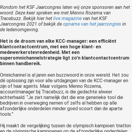
 op de
Rondom het KSF Jaarcongres laten wij onze sponsoren aan het
e. Hierdoor
woord. Deze keer spreken we met Menno Rozema van
Tracebuzz. Bekijk hier het
live magazine
van het KSF
 website-
Jaarcongres 2021 of bekijk de
opname van het jaarcongres
in
ren
de ledenomgeving.
nte
enties
Het is de droom van elke KCC-manager: een efficiënt
klantcontactcentrum, met een hoge klant- en
gebaseerd
medewerkerstevredenheid. Met een
 gedrag van
superomnichannelstrategie ligt zo’n klantcontactcentrum
ezoeker.
binnen handbereik.
Omnichannel is al jaren een buzzwoord in onze wereld. Het zou
dé oplossing zijn voor alle uitdagingen van de KCC-manager en
uren
zijn of haar agents. Maar volgens Menno Rozema,
accountmanager bij Tracebuzz, is die gedachte alweer
achterhaald. “Je ziet namelijk dat die ene generieke tool die
bedrijven in overweging nemen of zelfs al hebben op alle
afzonderlijke onderdelen minder goed scoort dan de aparte
tools.”
Hij maakt de vergelijking tussen de olympisch kampioen triatlon
en de olympische kampioenen op de afzonderlijke onderdelen: