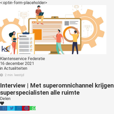
s kan de
<:optin-form-placeholder>
e niet
oneren.
ieken
ische
s worden
kt om
em
tie te
Klantenservice Federatie
16 december 2021
elen over
in
Actualiteiten
drag van
2 min. leestijd
zoeker op
site.
Interview | Met superomnichannel krijgen
superspecialisten alle ruimte
ing
Delen
ingcookies
 gebruikt
oekers te