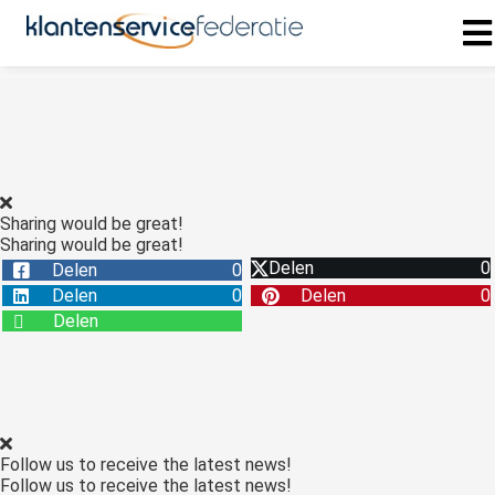
ngen
 policy
Sharing would be great!
Sharing would be great!
oneel
Delen
0
Delen
0
onele
Delen
0
Delen
0
s zijn
Delen
kelijk om
bsite te
ken. Ze
 gebruikt
asisfuncties
Follow us to receive the latest news!
der deze
Follow us to receive the latest news!