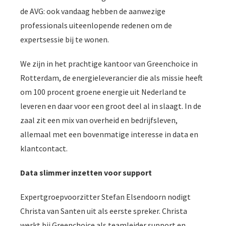
 op de
de AVG: ook vandaag hebben de aanwezige
e. Hierdoor
professionals uiteenlopende redenen om de
 website-
expertsessie bij te wonen.
ren
nte
We zijn in het prachtige kantoor van Greenchoice in
enties
Rotterdam, de energieleverancier die als missie heeft
gebaseerd
om 100 procent groene energie uit Nederland te
 gedrag van
leveren en daar voor een groot deel al in slaagt. In de
ezoeker.
zaal zit een mix van overheid en bedrijfsleven,
allemaal met een bovenmatige interesse in data en
uren
klantcontact.
Data slimmer inzetten voor support
Expertgroepvoorzitter Stefan Elsendoorn nodigt
Christa van Santen uit als eerste spreker. Christa
werkt bij Greenchoice als teamleider support en