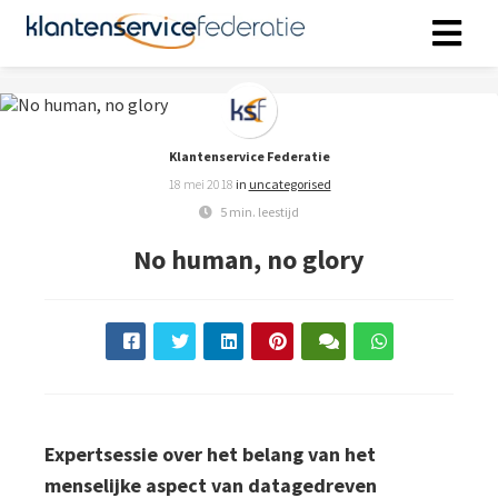
ngen
 policy
Klantenservice Federatie
18 mei 2018
in
uncategorised
5 min. leestijd
No human, no glory
oneel
onele
s zijn
kelijk om
bsite te
ken. Ze
 gebruikt
Expertsessie over het belang van het
asisfuncties
der deze
menselijke aspect van datagedreven