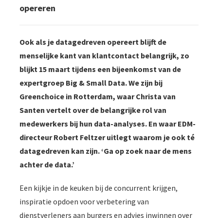
s kan de
opereren
e niet
oneren.
Ook als je datagedreven opereert blijft de
ieken
menselijke kant van klantcontact belangrijk, zo
ische
blijkt 15 maart tijdens een bijeenkomst van de
s worden
expertgroep Big & Small Data. We zijn bij
kt om
Greenchoice in Rotterdam, waar Christa van
em
Santen vertelt over de belangrijke rol van
tie te
elen over
medewerkers bij hun data-analyses. En waar EDM-
drag van
directeur Robert Feltzer uitlegt waarom je ook té
zoeker op
datagedreven kan zijn. ‘Ga op zoek naar de mens
site.
achter de data.’
ing
Een kijkje in de keuken bij de concurrent krijgen,
ingcookies
inspiratie opdoen voor verbetering van
 gebruikt
dienstverleners aan burgers en advies inwinnen over
oekers te