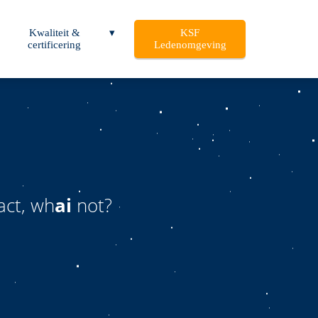
Kwaliteit &
KSF
certificering
Ledenomgeving
act, wh
ai
not?