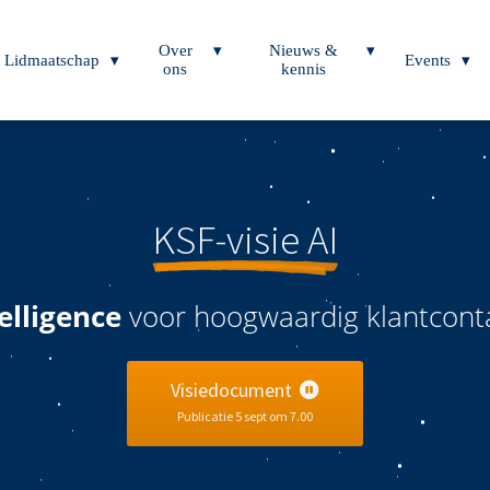
Over
Nieuws &
Lidmaatschap
Events
ons
kennis
KSF-visie AI
telligence
voor hoogwaardig klantcont
Visiedocument
Publicatie 5 sept om 7.00