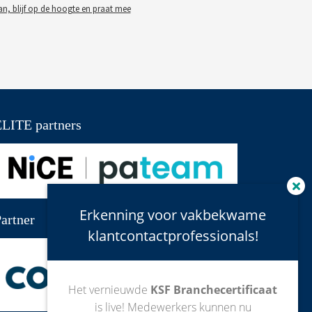
an, blijf op de hoogte en praat mee
LITE partners
Erkenning voor vakbekwame
artner
klantcontactprofessionals!
Het vernieuwde
KSF Branchecertificaat
is live! Medewerkers kunnen nu