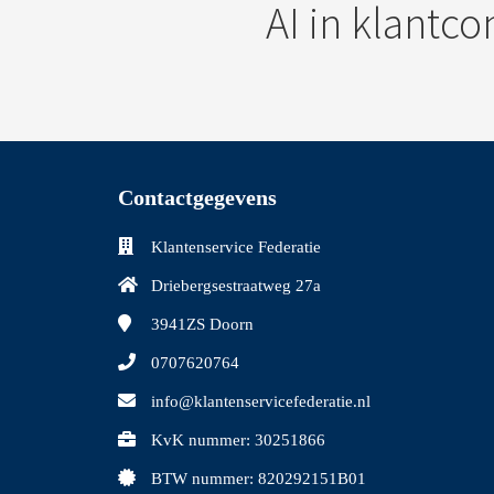
AI in klantco
Contactgegevens
Klantenservice Federatie
Driebergsestraatweg 27a
3941ZS
Doorn
0707620764
info@klantenservicefederatie.nl
KvK nummer: 30251866
BTW nummer: 820292151B01