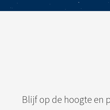
ezoeker.
Voorkeuren opslaan
Blijf op de hoogte en 