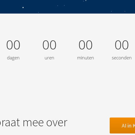
00
00
00
00
dagen
uren
minuten
seconden
praat mee over
AI in