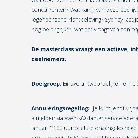
concurrenten? Wat kan jij van deze bedrijv
legendarische klantbeleving? Sydney laat je
nog belangrijker, wat dat vraagt van een 
De masterclass vraagt een actieve, i
deelnemers.
Doelgroep:
Eindverantwoordelijken en lei
Annuleringsregeling:
Je kunt je tot vrij
afmelden via events@klantenservicefederati
januari 12.00 uur of als je onaangekondigd
brengen wij € 25,50 exclusief btw in reken