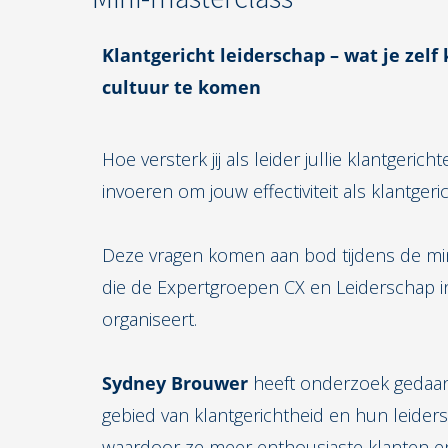
ezoeker.
Klantgericht leiderschap – wat je zel
Voorkeuren opslaan
cultuur te komen
Hoe versterk jij als leider jullie klantgeri
invoeren om jouw effectiviteit als klantgeri
Deze vragen komen aan bod tijdens de min
die de Expertgroepen CX en Leiderschap
organiseert.
Sydney Brouwer
heeft onderzoek gedaan 
gebied van klantgerichtheid en hun leider
waardoor ze meer enthousiaste klanten