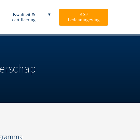
Kwaliteit &
KSF
certificering
Ledenomgeving
derschap
ogramma