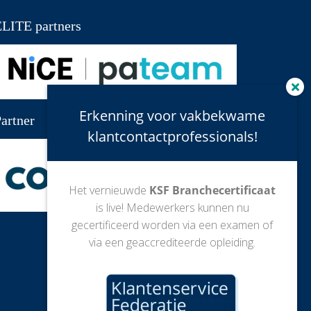
LITE partners
Erkenning voor vakbekwame
artner
klantcontactprofessionals!
Het vernieuwde
KSF Branchecertificaat
is live! Medewerkers kunnen nu
gecertificeerd worden via een examen of
via een geaccrediteerde opleiding.