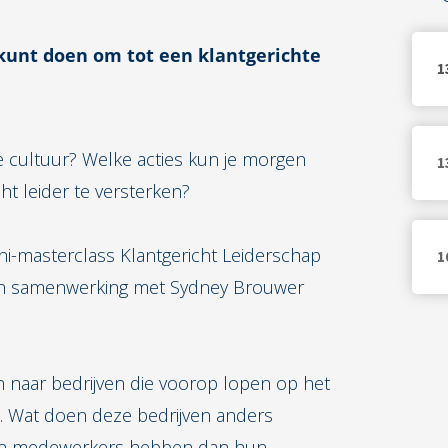
f kunt doen om tot een klantgerichte
1
chte cultuur? Welke acties kun je morgen
1
cht leider te versterken?
i-masterclass Klantgericht Leiderschap
1
 in samenwerking met Sydney Brouwer
naar bedrijven die voorop lopen op het
s. Wat doen deze bedrijven anders
 en medewerkers hebben dan hun