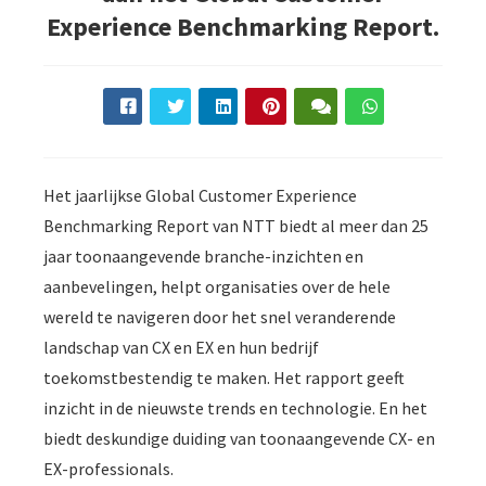
s kan de
Experience Benchmarking Report.
e niet
oneren.
ieken
ische
s worden
kt om
Het jaarlijkse Global Customer Experience
em
Benchmarking Report van NTT biedt al meer dan 25
tie te
jaar toonaangevende branche-inzichten en
elen over
aanbevelingen, helpt organisaties over de hele
drag van
wereld te navigeren door het snel veranderende
zoeker op
landschap van CX en EX en hun bedrijf
site.
toekomstbestendig te maken. Het rapport geeft
ing
inzicht in de nieuwste trends en technologie. En het
ingcookies
biedt deskundige duiding van toonaangevende CX- en
 gebruikt
EX-professionals.
oekers te