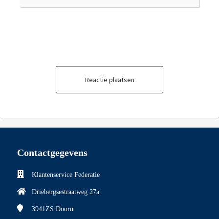
Reactie plaatsen
Contactgegevens
Klantenservice Federatie
Driebergsestraatweg 27a
3941ZS
Doorn