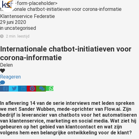
s kan de
<:optin-form-placeholder>
e niet
Klantenservice Federatie
oneren.
29 juni 2020
in
uncategorised
ieken
2 min. leestijd
ische
Internationale chatbot-initiatieven voor
s worden
kt om
corona-informatie
em
Delen
tie te
Reageren
elen over
drag van
zoeker op
site.
In aflevering 14 van de serie interviews met leden spreken
we met Sander Wubben, mede-oprichter van Flow.ai. Zijn
ing
bedrijf is leverancier van chatbots voor het automatiseren
van klantenservice, marketing en social media. Wat ziet hij
ingcookies
gebeuren op het gebied van klantcontact en wat zijn
 gebruikt
volgens hem een belangrijke ontwikkeling voor de klant?
oekers te