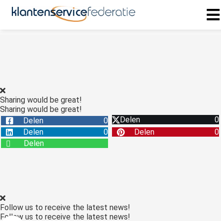
ngen
 policy
Sharing would be great!
Sharing would be great!
oneel
Delen
0
Delen
0
onele
Delen
0
Delen
0
s zijn
Delen
kelijk om
bsite te
ken. Ze
 gebruikt
asisfuncties
Follow us to receive the latest news!
der deze
Follow us to receive the latest news!