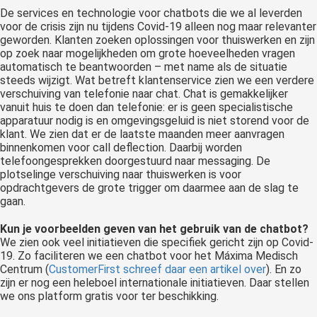
 op de
De services en technologie voor chatbots die we al leverden
voor de crisis zijn nu tijdens Covid-19 alleen nog maar relevanter
e. Hierdoor
geworden. Klanten zoeken oplossingen voor thuiswerken en zijn
 website-
op zoek naar mogelijkheden om grote hoeveelheden vragen
ren
automatisch te beantwoorden – met name als de situatie
steeds wijzigt. Wat betreft klantenservice zien we een verdere
nte
verschuiving van telefonie naar chat. Chat is gemakkelijker
enties
vanuit huis te doen dan telefonie: er is geen specialistische
gebaseerd
apparatuur nodig is en omgevingsgeluid is niet storend voor de
 gedrag van
klant. We zien dat er de laatste maanden meer aanvragen
binnenkomen voor call deflection. Daarbij worden
ezoeker.
telefoongesprekken doorgestuurd naar messaging. De
plotselinge verschuiving naar thuiswerken is voor
opdrachtgevers de grote trigger om daarmee aan de slag te
uren
gaan.
Kun je voorbeelden geven van het gebruik van de chatbot?
We zien ook veel initiatieven die specifiek gericht zijn op Covid-
19. Zo faciliteren we een chatbot voor het Máxima Medisch
Centrum (
CustomerFirst schreef daar een artikel over
). En zo
zijn er nog een heleboel internationale initiatieven. Daar stellen
we ons platform gratis voor ter beschikking.