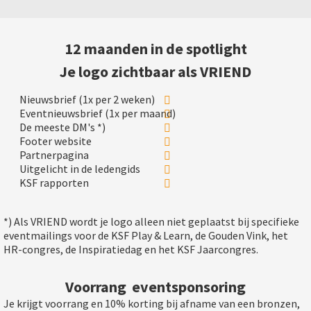
 op de
e. Hierdoor
12 maanden in de spotlight
 website-
ren
Je logo zichtbaar als VRIEND
nte
enties
Nieuwsbrief (1x per 2 weken)
gebaseerd
Eventnieuwsbrief (1x per maand)
De meeste DM's *)
 gedrag van
Footer website
ezoeker.
Partnerpagina
Uitgelicht in de ledengids
KSF rapporten
uren
*) Als VRIEND wordt je logo alleen niet geplaatst bij specifieke
eventmailings voor de KSF Play & Learn, de Gouden Vink, het
HR-congres, de Inspiratiedag en het KSF Jaarcongres.
Voorrang eventsponsoring
Je krijgt voorrang en 10% korting bij afname van een bronzen,