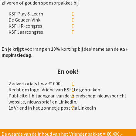
zilveren of gouden sponsorpakket bij:
KSF Play & Learn
De Gouden Vink
KSF HR-congres
KSF Jaarcongres
En je krijgt voorrang en 10% korting bij deelname aan de
KSF
Inspiratiedag
.
En ook!
2 advertorials t.w.v. €1000,-
Recht om logo ‘Vriend van KSF’ te gebruiken
Publiciteit bij aangaan van de vriendschap: nieuwsbericht
website, nieuwsbrief en LinkedIn.
1x Vriend in het zonnetje post via LinkedIn
De waarde van de inhoud van het Vriendenpakket = €6.400,-