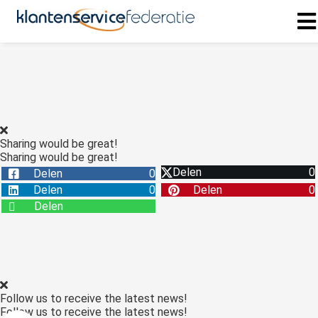
ngen
 policy
Sharing would be great!
Sharing would be great!
oneel
Delen
0
Delen
0
onele
Delen
0
Delen
0
s zijn
Delen
kelijk om
bsite te
ken. Ze
 gebruikt
asisfuncties
Follow us to receive the latest news!
der deze
Follow us to receive the latest news!