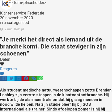
s kan de
<:optin-form-placeholder>
e niet
Klantenservice Federatie
oneren.
20 november 2020
in
uncategorised
ieken
2 min. leestijd
ische
"Je merkt het direct als iemand uit de
s worden
kt om
branche komt. Die staat steviger in zijn
em
schoenen."
tie te
Delen
elen over
drag van
Reageren
zoeker op
site.
Als student medische natuurwetenschappen zette Brendan
ing
Lashley zijn eerste stappen in de klantcontactbranche. Hij
ingcookies
werkte bij de alarmcentrale omdat hij graag mensen in
nood wilde helpen. Na zijn studie bleef hij bij SOS
 gebruikt
International als trainer. Sinds afgelopen zomer is hij bij
oekers te