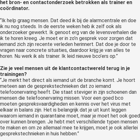
het bron- en contactonderzoek betrokken als trainer en
 op de
coördinator.
e. Hierdoor
“Ik help graag mensen. Dat deed ik bij de alarmcentrale en doe
 website-
ik nu nog steeds. In de eerste weken heb ik zelf ook als
ren
onderzoeker gewerkt. Ik genoot erg van de levensverhalen die
nte
ik te horen kreeg. Je moet er in zo’n gesprek voor zorgen dat
enties
iemand zich zijn recente verleden herinnert. Dat doe je door te
vragen naar concrete situaties, daardoor krijg je van alles te
gebaseerd
horen. Nu werk ik als trainer. Ik leid nieuwe bco’ers op.”
 gedrag van
ezoeker.
Zie je veel mensen uit de klantcontactwereld terug in je
trainingen?
“Je merkt het direct als iemand uit de branche komt. Je hoort
meteen aan de gesprekstechnieken dat zo iemand
uren
telefoonervaring heeft. Die staat steviger in zijn schoenen dan
mensen die telefoonervaring missen. Voor een goed bco
moeten gespreksvaardigheden en kennis over het virus met
elkaar in balans zijn. Het is belangrijk dat je uit kunt leggen
waarom iemand in quarantaine moet, maar je moet het ook goed
over kunnen brengen. Je hebt met verschillende typen mensen
te maken en om ze allemaal mee te krijgen, moet je ook allerlei
gesprekstechnieken in huis hebben.”