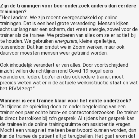
Zijn de trainingen voor bco-onderzoek anders dan eerdere
trainingen?
“Heel anders. We zijn recent overgeschakeld op online
trainingen. Dat is een heel grote verandering. Mensen kijken
acht uur lang naar een scherm, dat vreet energie, zowel voor de
trainer als de trainee. We proberen van alles om ze er actief bij
te houden. We gebruiken
energizers
, kleine spelletjes,
tussendoor. Dat kan omdat we in Zoom werken, maar ook
daarvoor moesten mensen weer getraind worden.
Ook inhoudelijk verandert er van alles. Door voortschrijdend
inzicht willen de richtlijnen rond Covid-19 nogal eens
veranderen. Iedere bco’er en dus ook iedere trainer, moet
precies weten wat er in de actuele werkinstructie staat en wat
het RIVM zegt.”
Wanneer is een trainee klaar voor het echte onderzoek?
“Al tijdens de opleiding doen ze onder begeleiding van een
trainer een paar echte bron- en contactonderzoeken. De trainer
is direct betrokken bij zo’n gesprek. Al tijdens het gesprek kan
de trainee in de online trainingsruimte om assistentie vragen.
Mocht een vraag niet meteen beantwoord kunnen worden, dan
kan de trainee de patiënt altijd terugbellen. Het gaat erom dat